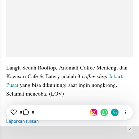
Langit Seduh Rooftop, Anomali Coffee Menteng, dan 
Kawisari Cafe & Eatery adalah 3 
coffee shop
Jakarta 
Pusat
 yang bisa dikunjungi saat ingin nongkrong. 
Selamat mencoba. (LOV)
0
0
Coffee Shop
anak muda
Jakarta Pusat
Laporkan tulisan
Tim Editor
Editor Section