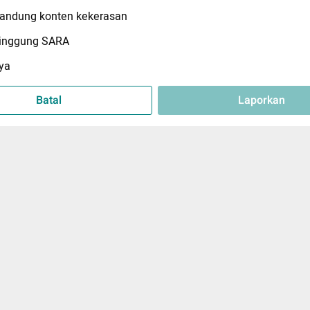
ndung konten kekerasan
inggung SARA
ya
Batal
Laporkan