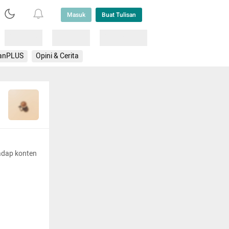
Masuk
Buat Tulisan
Loading
Loading
Lainnya
anPLUS
Opini & Cerita
adap konten