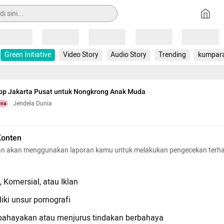
Loading
Loading
Loading
Loading
Loading
Green Initiative
Video Story
Audio Story
Trending
kumpar
hop Jakarta Pusat untuk Nongkrong Anak Muda
Jendela Dunia
una
Konten
n akan menggunakan laporan kamu untuk melakukan pengecekan terh
 Komersial, atau Iklan
iki unsur pornografi
hayakan atau menjurus tindakan berbahaya