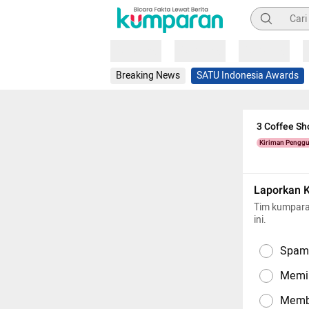
Pencarian
Loading
Loading
Loading
Breaking News
SATU Indonesia Awards
3 Coffee S
Kiriman Pengg
Laporkan 
Tim kumpara
ini.
Spam,
Memil
Memba