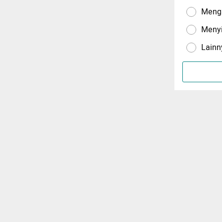
Menga
Meny
Lainn