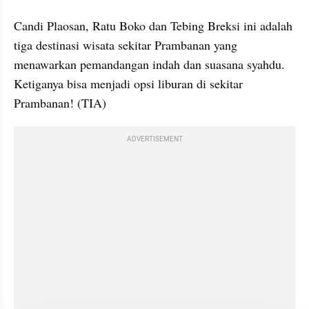
Candi Plaosan, Ratu Boko dan Tebing Breksi ini adalah 
tiga destinasi wisata sekitar Prambanan yang 
menawarkan pemandangan indah dan suasana syahdu. 
Ketiganya bisa menjadi opsi liburan di sekitar 
Prambanan! (TIA)
ADVERTISEMENT