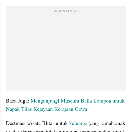
ADVERTISEMENT
Baca Juga: 
Mengunjungi Museum Balla Lompoa untuk 
Napak Tilas Kejayaan Kerajaan Gowa
Destinasi wisata Blitar untuk 
keluarga 
yang ramah anak 
di atas dapat menciptakan momen menyenangkan untuk 