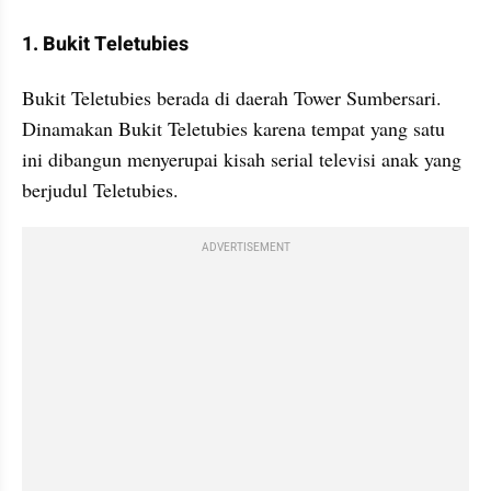
1. Bukit Teletubies
Bukit Teletubies berada di daerah Tower Sumbersari. 
Dinamakan Bukit Teletubies karena tempat yang satu 
ini dibangun menyerupai kisah serial televisi anak yang 
berjudul Teletubies. 
ADVERTISEMENT