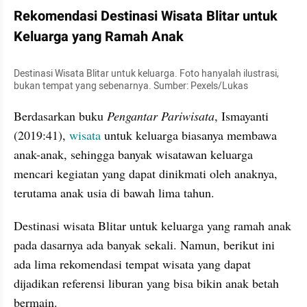
Rekomendasi Destinasi Wisata Blitar untuk 
Keluarga yang Ramah Anak
Destinasi Wisata Blitar untuk keluarga. Foto hanyalah ilustrasi, 
bukan tempat yang sebenarnya. Sumber: Pexels/Lukas
Berdasarkan buku 
Pengantar Pariwisata
, Ismayanti 
(2019:41), 
wisata 
untuk keluarga biasanya membawa 
anak-anak, sehingga banyak wisatawan keluarga 
mencari kegiatan yang dapat dinikmati oleh anaknya, 
terutama anak usia di bawah lima tahun.
Destinasi wisata Blitar untuk keluarga yang ramah anak 
pada dasarnya ada banyak sekali. Namun, berikut ini 
ada lima rekomendasi tempat wisata yang dapat 
dijadikan referensi liburan yang bisa bikin anak betah 
bermain.