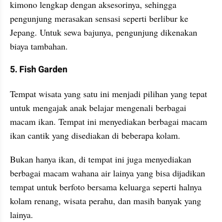
kimono lengkap dengan aksesorinya, sehingga 
pengunjung merasakan sensasi seperti berlibur ke 
Jepang. Untuk sewa bajunya, pengunjung dikenakan 
biaya tambahan.
5. Fish Garden
Tempat wisata yang satu ini menjadi pilihan yang tepat 
untuk mengajak anak belajar mengenali berbagai 
macam ikan. Tempat ini menyediakan berbagai macam 
ikan cantik yang disediakan di beberapa kolam. 
Bukan hanya ikan, di tempat ini juga menyediakan 
berbagai macam wahana air lainya yang bisa dijadikan 
tempat untuk berfoto bersama keluarga seperti halnya 
kolam renang, wisata perahu, dan masih banyak yang 
lainya.