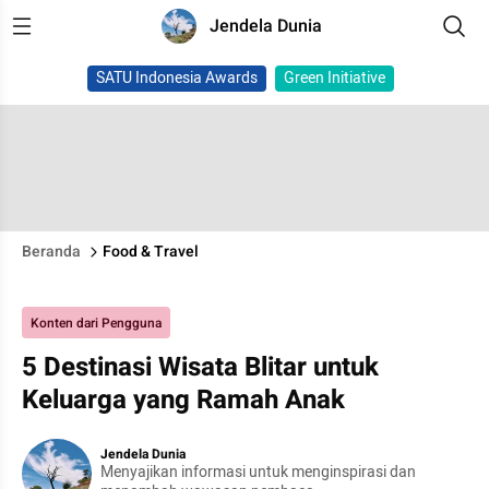
Jendela Dunia
SATU Indonesia Awards
Green Initiative
Beranda
Food & Travel
Konten dari Pengguna
5 Destinasi Wisata Blitar untuk
Keluarga yang Ramah Anak
Jendela Dunia
Menyajikan informasi untuk menginspirasi dan