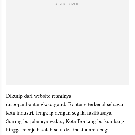
ADVERTISEMENT
Dikutip dari website resminya 
dispopar.bontangkota.go.id, Bontang terkenal sebagai 
kota industri, lengkap dengan segala fasilitasnya. 
Seiring berjalannya waktu, Kota Bontang berkembang 
hingga menjadi salah satu destinasi utama bagi 