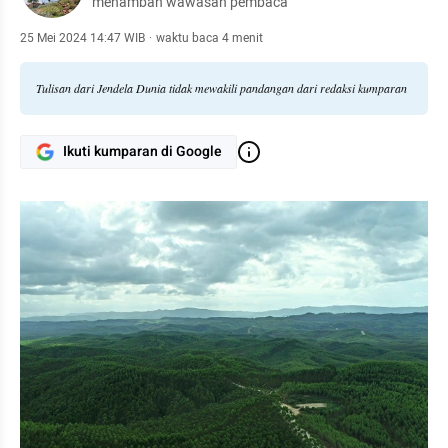
menambah wawasan pembaca
25 Mei 2024 14:47 WIB
·
waktu baca 4 menit
Tulisan dari Jendela Dunia tidak mewakili pandangan dari redaksi kumparan
Ikuti kumparan di Google