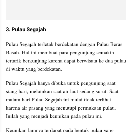
3. Pulau Segajah
Pulau Segajah terletak berdekatan dengan Pulau Beras 
Basah. Hal ini membuat para pengunjung semakin 
tertarik berkunjung karena dapat berwisata ke dua pulau 
di waktu yang berdekatan.
Pulau Segajah hanya dibuka untuk pengunjung saat 
siang hari, melainkan saat air laut sedang surut. Saat 
malam hari Pulau Segajah ini mulai tidak terlihat 
karena air pasang yang menutupi permukaan pulau. 
Inilah yang menjadi keunikan pada pulau ini.
Keunikan lainnya terdapat pada bentuk pulau yang 