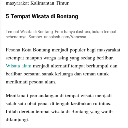
masyarakat Kalimantan Timur.
5 Tempat Wisata di Bontang
Tempat Wisata di Bontang. Foto hanya ilustrasi, bukan tempat 
sebenarnya. Sumber: unsplash.com/Vanessa
Pesona Kota Bontang menjadi populer bagi masyarakat 
setempat maupun warga asing yang sedang berlibur. 
Wisata alam
 menjadi alternatif tempat berkumpul dan 
berlibur bersama sanak keluarga dan teman untuk 
menikmati pesona alam.
Menikmati pemandangan di tempat wisata menjadi 
salah satu obat penat di tengah kesibukan rutinitas. 
Inilah deretan tempat wisata di Bontang yang wajib 
dikunjungi.