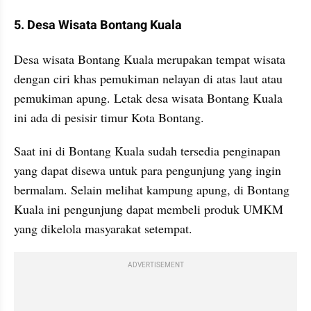
5. Desa Wisata Bontang Kuala
Desa wisata Bontang Kuala merupakan tempat wisata 
dengan ciri khas pemukiman nelayan di atas laut atau 
pemukiman apung. Letak desa wisata Bontang Kuala 
ini ada di pesisir timur Kota Bontang.
Saat ini di Bontang Kuala sudah tersedia penginapan 
yang dapat disewa untuk para pengunjung yang ingin 
bermalam. Selain melihat kampung apung, di Bontang 
Kuala ini pengunjung dapat membeli produk UMKM 
yang dikelola masyarakat setempat.
ADVERTISEMENT