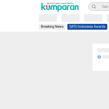
Pencarian
Loading
Loading
Loading
Breaking News
SATU Indonesia Awards
Sedang
Seda
S