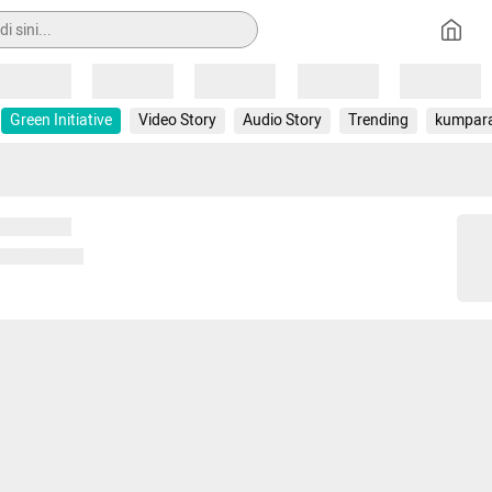
Loading
Loading
Loading
Loading
Loading
Green Initiative
Video Story
Audio Story
Trending
kumpar
 memuat...
ng memuat...