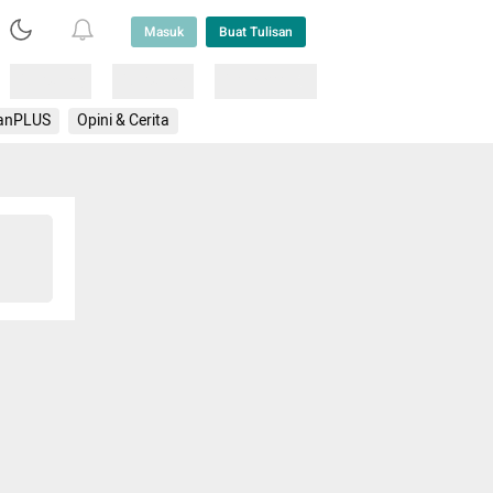
Masuk
Buat Tulisan
Loading
Loading
Lainnya
anPLUS
Opini & Cerita