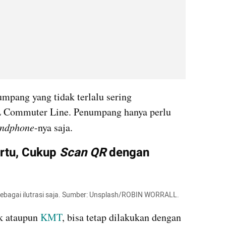
pang yang tidak terlalu sering 
 Commuter Line. Penumpang hanya perlu 
andphone
-nya saja.
rtu, Cukup 
Scan QR
 dengan 
sebagai ilutrasi saja. Sumber: Unsplash/ROBIN WORRALL.
k ataupun 
KMT
, bisa tetap dilakukan dengan 