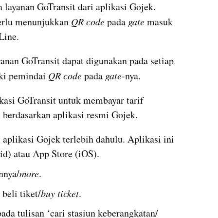
layanan GoTransit dari aplikasi Gojek. 
erlu menunjukkan 
QR code
 pada 
gate
 masuk 
Line.
yanan GoTransit dapat digunakan pada setiap 
ki pemindai 
QR code
 pada 
gate
-nya.
asi GoTransit untuk membayar tarif 
berdasarkan aplikasi resmi Gojek.
plikasi Gojek terlebih dahulu. Aplikasi ini 
oid) atau App Store (iOS).
nnya/
more
.
 beli tiket/
buy ticket
.
Pilih stasiun keberangkatan pada tulisan ‘cari stasiun keberangkatan/ 