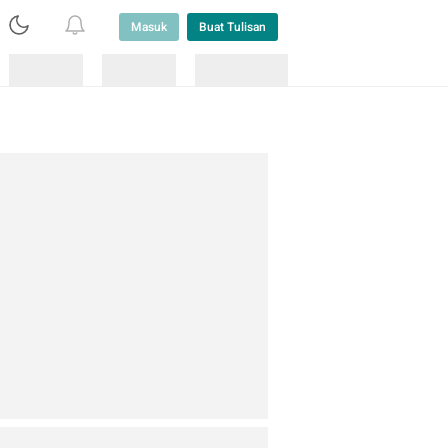
Masuk
Buat Tulisan
Loading
Loading
Lainnya