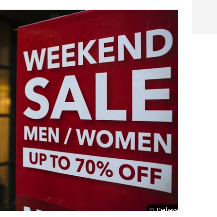
Perbesar