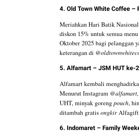
4. Old Town White Coffee – 
Meriahkan Hari Batik Nasional
diskon 15% untuk semua menu 
Oktober 2025 bagi pelanggan y
keterangan di 
@oldtownwhiteco
5. Alfamart – JSM HUT ke-
Alfamart kembali menghadirka
Menurut Instagram 
@alfamart,
UHT, minyak goreng
 pouch
, hi
ditambah gratis
 ongkir 
Alfagift
6. Indomaret – Family Week