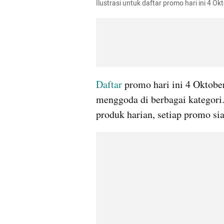
Ilustrasi untuk daftar promo hari ini 4 
Daftar 
promo hari ini 4 Oktobe
menggoda di berbagai kategori
produk harian, setiap promo s