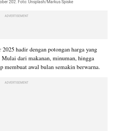
Oktober 202. Foto: Unsplash/Markus Spiske
ADVERTISEMENT
r 2025 hadir dengan potongan harga yang 
. Mulai dari makanan, minuman, hingga 
iap membuat awal bulan semakin berwarna.
ADVERTISEMENT