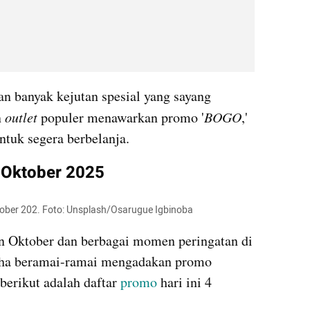
 banyak kejutan spesial yang sayang 
 
outlet
 populer menawarkan promo '
BOGO
,' 
ntuk segera berbelanja.
4 Oktober 2025
Oktober 202. Foto: Unsplash/Osarugue Igbinoba
 Oktober dan berbagai momen peringatan di 
aha beramai-ramai mengadakan promo 
berikut adalah daftar 
promo
 hari ini 4 