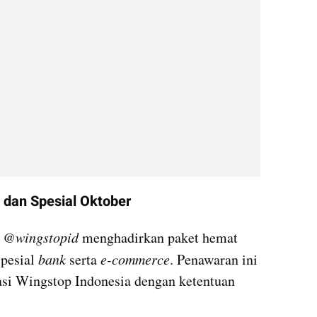
 dan Spesial Oktober
 
@wingstopid 
menghadirkan paket hemat 
pesial 
bank 
serta 
e-commerce
. Penawaran ini 
kasi Wingstop Indonesia dengan ketentuan 