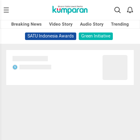
Breaking News
Video Story
Audio Story
Trending
SATU Indonesia Awards
Green Initiative
Sedang memuat...
Sedang memuat...
S