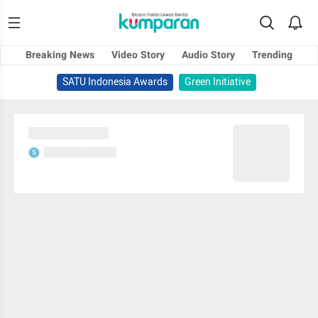
Breaking News
Video Story
Audio Story
Trending
SATU Indonesia Awards
Green Initiative
Sedang memuat...
Sedang memuat...
S