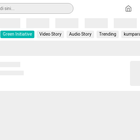
Loading
Loading
Loading
Loading
Loading
Green Initiative
Video Story
Audio Story
Trending
kumpar
 memuat...
ng memuat...