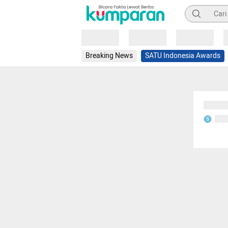
Pencarian
Loading
Loading
Loading
Breaking News
SATU Indonesia Awards
Sedang
Seda
S