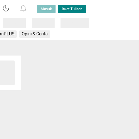
Masuk
Buat Tulisan
Loading
Loading
Lainnya
anPLUS
Opini & Cerita