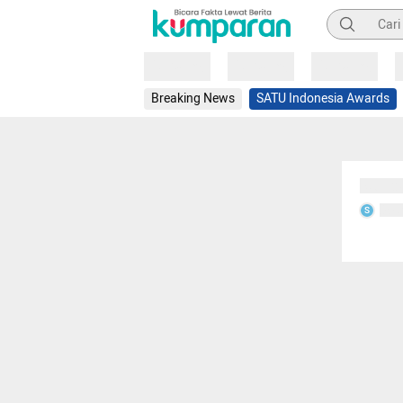
Pencarian
Loading
Loading
Loading
Breaking News
SATU Indonesia Awards
Sedang
Seda
S