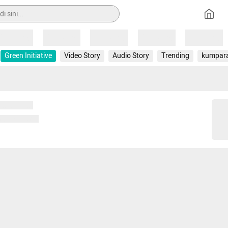
Loading
Loading
Loading
Loading
Loading
Green Initiative
Video Story
Audio Story
Trending
kumpar
 memuat...
ng memuat...