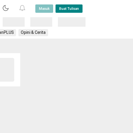
Masuk
Buat Tulisan
Loading
Loading
Lainnya
anPLUS
Opini & Cerita