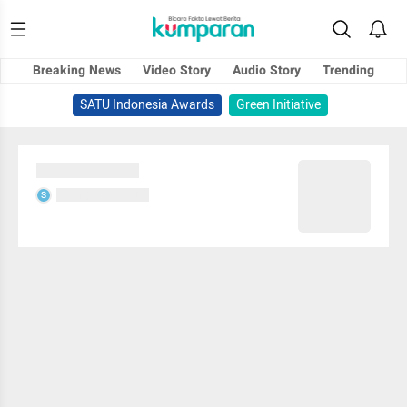
Breaking News
Video Story
Audio Story
Trending
SATU Indonesia Awards
Green Initiative
Sedang memuat...
Sedang memuat...
S