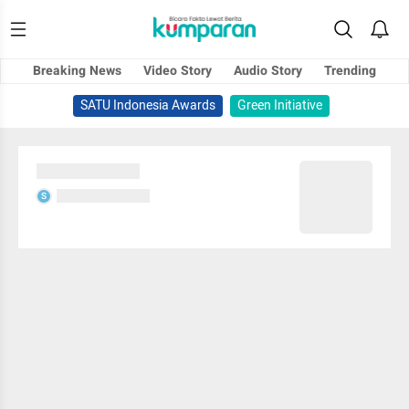
Breaking News
Video Story
Audio Story
Trending
SATU Indonesia Awards
Green Initiative
Sedang memuat...
Sedang memuat...
S