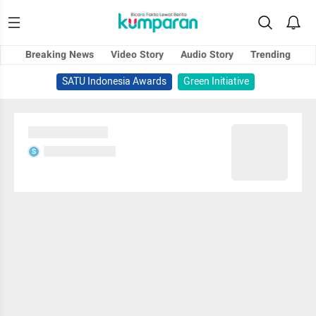
Breaking News
Video Story
Audio Story
Trending
SATU Indonesia Awards
Green Initiative
Sedang memuat...
Sedang memuat...
S