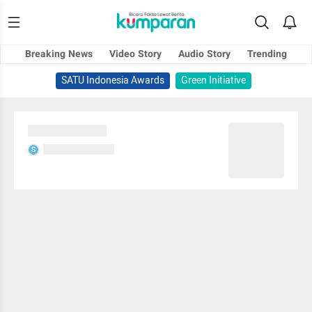
Breaking News
Video Story
Audio Story
Trending
SATU Indonesia Awards
Green Initiative
Sedang memuat...
Sedang memuat...
S