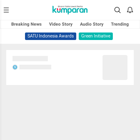
Breaking News
Video Story
Audio Story
Trending
SATU Indonesia Awards
Green Initiative
Sedang memuat...
Sedang memuat...
S