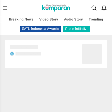
Breaking News
Video Story
Audio Story
Trending
SATU Indonesia Awards
Green Initiative
Sedang memuat...
Sedang memuat...
S