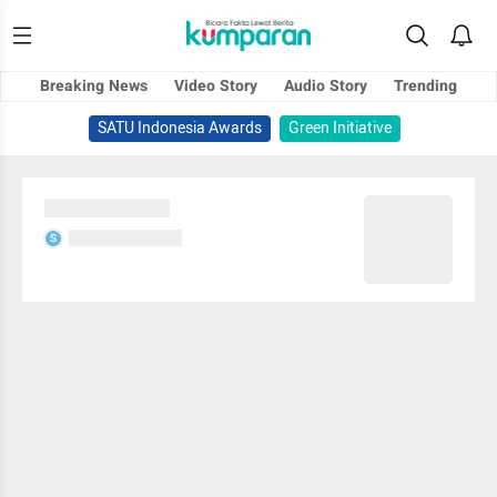
Breaking News
Video Story
Audio Story
Trending
SATU Indonesia Awards
Green Initiative
Sedang memuat...
Sedang memuat...
S