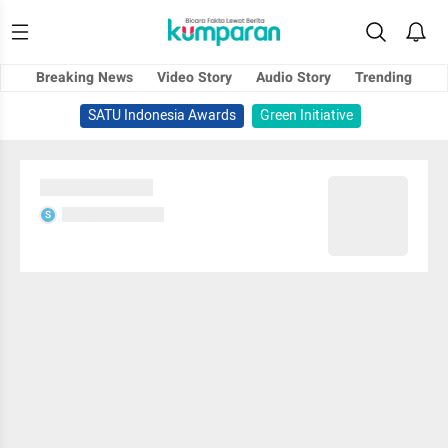
Breaking News
Video Story
Audio Story
Trending
SATU Indonesia Awards
Green Initiative
Sedang memuat...
Sedang memuat...
S