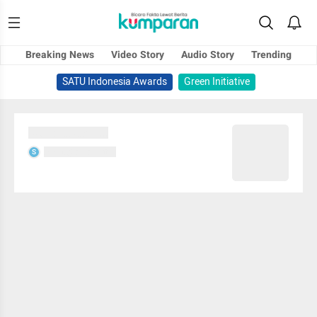
Breaking News
Video Story
Audio Story
Trending
SATU Indonesia Awards
Green Initiative
Sedang memuat...
Sedang memuat...
S