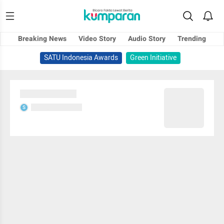
Breaking News
Video Story
Audio Story
Trending
SATU Indonesia Awards
Green Initiative
Sedang memuat...
Sedang memuat...
S