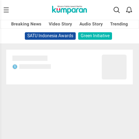
Breaking News
Video Story
Audio Story
Trending
SATU Indonesia Awards
Green Initiative
Sedang memuat...
Sedang memuat...
S