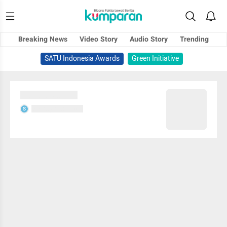
Breaking News
Video Story
Audio Story
Trending
SATU Indonesia Awards
Green Initiative
Sedang memuat...
Sedang memuat...
S