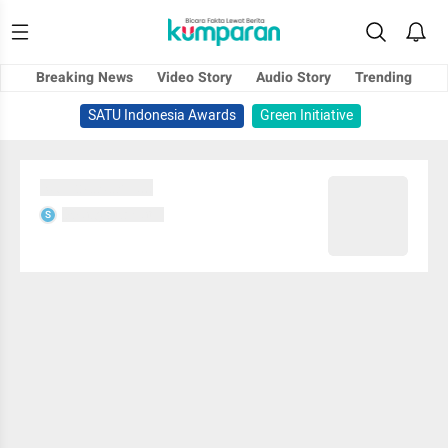
Breaking News
Video Story
Audio Story
Trending
SATU Indonesia Awards
Green Initiative
Sedang memuat...
Sedang memuat...
S