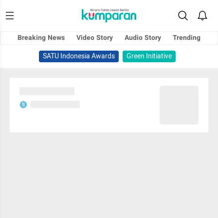
Breaking News
Video Story
Audio Story
Trending
SATU Indonesia Awards
Green Initiative
Sedang memuat...
Sedang memuat...
S