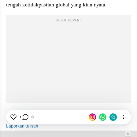
tengah ketidakpastian global yang kian nyata.
ADVERTISEMENT
Filantropi
1
0
Zakat
Zakat Fitrah
Laporkan tulisan
Tim Editor