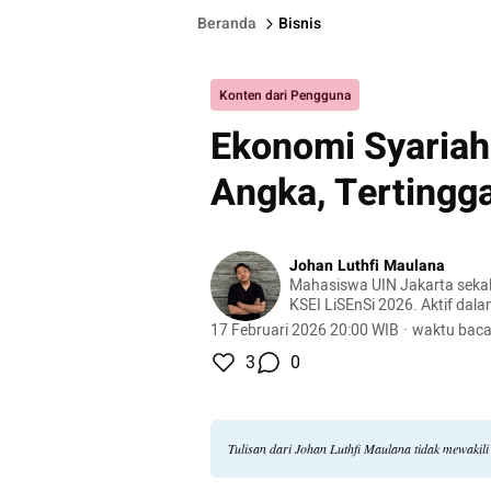
Beranda
Bisnis
Konten dari Pengguna
Ekonomi Syariah
Angka, Tertingga
Johan Luthfi Maulana
Mahasiswa UIN Jakarta seka
KSEI LiSEnSi 2026. Aktif dal
inklusif, penguatan instrumen 
17 Februari 2026 20:00 WIB
·
waktu baca
pemberdayaan mahasiswa pa
3
0
syariah.
Tulisan dari Johan Luthfi Maulana tidak mewakil