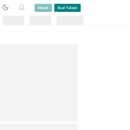
Masuk
Buat Tulisan
Loading
Loading
Lainnya