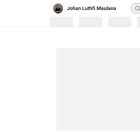
Pen
Johan Luthfi Maulana
Loading
Loading
Loading