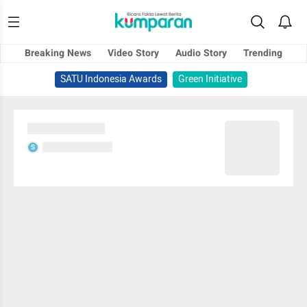
Breaking News
Video Story
Audio Story
Trending
SATU Indonesia Awards
Green Initiative
Sedang memuat...
Sedang memuat...
S