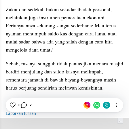
Zakat dan sedekah bukan sekadar ibadah personal, 
melainkan juga instrumen pemerataan ekonomi. 
Pertanyaannya sekarang sangat sederhana: Mau terus 
nyaman menumpuk saldo kas dengan cara lama, atau 
mulai sadar bahwa ada yang salah dengan cara kita 
mengelola dana umat?
Sebab, rasanya sungguh tidak pantas jika menara masjid 
berdiri menjulang dan saldo kasnya melimpah, 
sementara jamaah di bawah bayang-bayangnya masih 
harus berjuang sendirian melawan kemiskinan.
Zakat
Masjid
Indonesia
Sedekah
0
2
Laporkan tulisan
Tim Editor
Editor Section