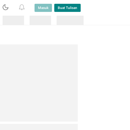
Masuk
Buat Tulisan
Loading
Loading
Lainnya