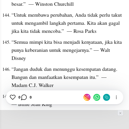
besar.”  — Winston Churchill
“Untuk membawa perubahan, Anda tidak perlu takut 
untuk mengambil langkah pertama. Kita akan gagal 
jika kita tidak mencoba.”  — Rosa Parks
“Semua mimpi kita bisa menjadi kenyataan, jika kita 
punya keberanian untuk mengejarnya.” — Walt 
Disney
“Jangan duduk dan menunggu kesempatan datang. 
Bangun dan manfaatkan kesempatan itu.”  — 
Madam C.J. Walker
“Para juara terus bermain sampai mereka berhasil.”  
0
0
— Billie Jean King
“Saya beruntung karena apapun rasa takut yang saya 
miliki, keinginan saya untuk menang selalu lebih 