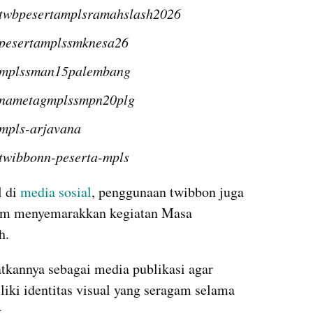
/twbpesertamplsramahslash2026
/pesertamplssmknesa26
m/mplssman15palembang
m/nametagmplssmpn20plg
/mpls-arjavana
/twibbonn-peserta-mpls
 di 
media sosial
, penggunaan twibbon juga 
lam menyemarakkan kegiatan Masa 
h.
kannya sebagai media publikasi agar 
liki identitas visual yang seragam selama 
.