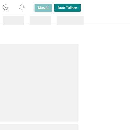
Masuk
Buat Tulisan
Loading
Loading
Lainnya