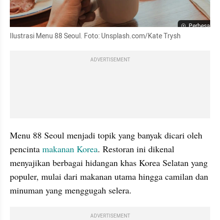
Perbesar
Ilustrasi Menu 88 Seoul. Foto: Unsplash.com/Kate Trysh
ADVERTISEMENT
Menu 88 Seoul menjadi topik yang banyak dicari oleh 
pencinta 
makanan Korea
. Restoran ini dikenal 
menyajikan berbagai hidangan khas Korea Selatan yang 
populer, mulai dari makanan utama hingga camilan dan 
minuman yang menggugah selera.
ADVERTISEMENT