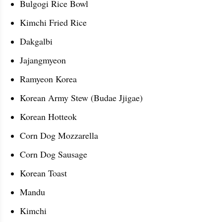
Bulgogi Rice Bowl
Kimchi Fried Rice
Dakgalbi
Jajangmyeon
Ramyeon Korea
Korean Army Stew (Budae Jjigae)
Korean Hotteok
Corn Dog Mozzarella
Corn Dog Sausage
Korean Toast
Mandu
Kimchi