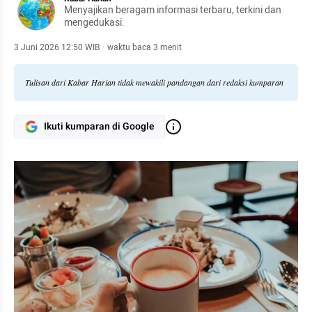
Menyajikan beragam informasi terbaru, terkini dan
mengedukasi.
3 Juni 2026 12:50 WIB
·
waktu baca 3 menit
Tulisan dari Kabar Harian tidak mewakili pandangan dari redaksi kumparan
Ikuti kumparan di Google