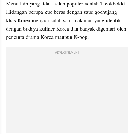
Menu lain yang tidak kalah populer adalah Tteokbokki. 
Hidangan berupa kue beras dengan saus gochujang 
khas Korea menjadi salah satu makanan yang identik 
dengan budaya kuliner Korea dan banyak digemari oleh 
pencinta drama Korea maupun K-pop.
ADVERTISEMENT