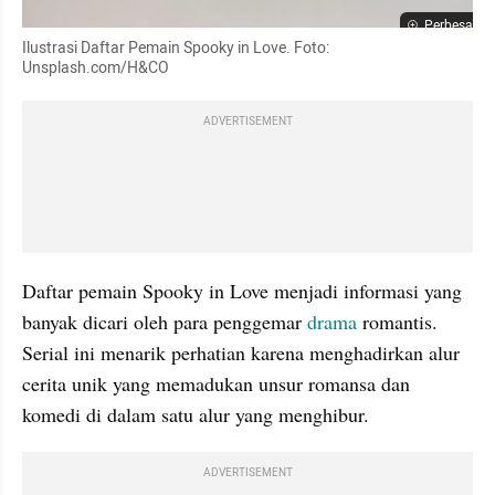
Perbesar
Ilustrasi Daftar Pemain Spooky in Love. Foto: 
Unsplash.com/H&CO
ADVERTISEMENT
Daftar pemain Spooky in Love menjadi informasi yang 
banyak dicari oleh para penggemar 
drama 
romantis. 
Serial ini menarik perhatian karena menghadirkan alur 
cerita unik yang memadukan unsur romansa dan 
komedi di dalam satu alur yang menghibur.
ADVERTISEMENT