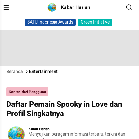
Kabar Harian
SATU Indonesia Awards
Green Initiative
Beranda
Entertainment
Konten dari Pengguna
Daftar Pemain Spooky in Love dan
Profil Singkatnya
Kabar Harian
Menyajikan beragam informasi terbaru, terkini dan