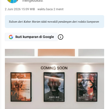
mengedukasi.
2 Juni 2026 15:09 WIB
·
waktu baca 2 menit
Tulisan dari Kabar Harian tidak mewakili pandangan dari redaksi kumparan
Ikuti kumparan di Google