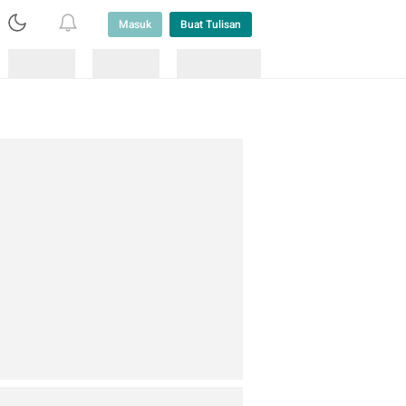
Masuk
Buat Tulisan
Loading
Loading
Lainnya