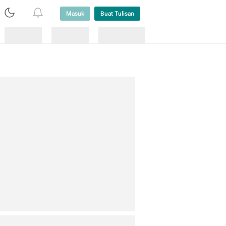
Masuk
Buat Tulisan
Loading
Loading
Lainnya