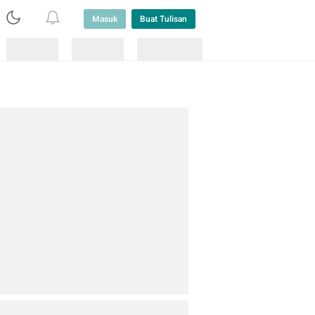
Masuk
Buat Tulisan
Loading
Loading
Lainnya