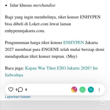
Jalur khusus 
merchandise
Bagi yang ingin membelinya, tiket konser ENHYPEN 
bisa dibeli di Loket.com lewat laman 
enhypeninjakarta.com.
Pengumuman harga tiket konser 
ENHYPEN
 Jakarta 
2027 membuat para ENGENE telah mulai bersiap demi 
mendapatkan tiket konser impian. (Mey)
Baca juga: 
Kapan War Tiket EXO Jakarta 2026? Ini 
Jadwalnya
tatatax2
Harga
Tiket
ENHYPEN
0
0
Laporkan tulisan
Tim Editor
Editor Section