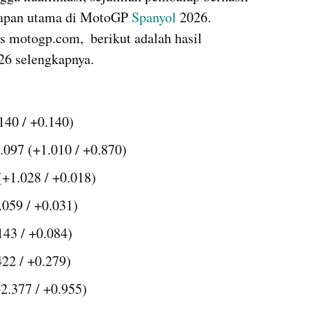
apan utama di MotoGP 
Spanyol
 2026. 
s motogp.com,  berikut adalah hasil 
26 selengkapnya.
140 / +0.140)
.097 (+1.010 / +0.870)
+1.028 / +0.018)
059 / +0.031)
143 / +0.084)
422 / +0.279)
2.377 / +0.955)