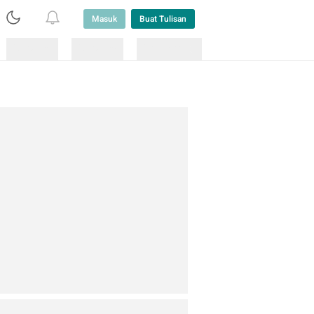
Masuk
Buat Tulisan
Loading
Loading
Lainnya