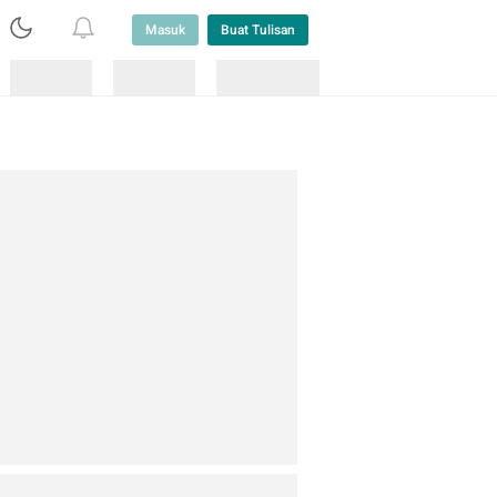
Masuk
Buat Tulisan
Loading
Loading
Lainnya