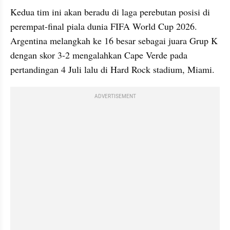
Kedua tim ini akan beradu di laga perebutan posisi di 
perempat-final piala dunia FIFA World Cup 2026. 
Argentina melangkah ke 16 besar sebagai juara Grup K 
dengan skor 3-2 mengalahkan Cape Verde pada 
pertandingan 4 Juli lalu di Hard Rock stadium, Miami.
ADVERTISEMENT