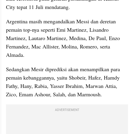
City tepat 11 Juli mendatang.
Argentina masih mengandalkan Messi dan deretan 
pemain top-nya seperti Emi Martinez, Lisandro 
Martinez, Lautaro Martinez, Medina, De Paul, Enzo 
Fernandez, Mac Allister, Molina, Romero, serta 
Almada.
Sedangkan Mesir diprediksi akan menampilkan para 
pemain kebanggannya, yaitu Shobeir, Hafez, Hamdy 
Fathy, Hany, Rabia, Yasser Ibrahim, Marwan Attia, 
Zico, Emam Ashour, Salah, dan Marmoush.
ADVERTISEMENT