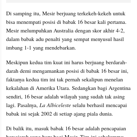
Di samping itu, Mesir berjuang terkekeh-kekeh untuk 
bisa menempati posisi di babak 16 besar kali pertama. 
Mesir melumpuhkan Australia dengan skor akhir 4-2, 
dalam babak adu penalti yang sempat menyusul hasil 
imbang 1-1 yang mendebarkan.
Meskipun kedua tim kuat ini harus berjuang berdarah-
darah demi mengamankan posisi di babak 16 besar ini, 
faktanya kedua tim ini tak pernah sekalipun menelan 
kekalahan di Amerika Utara. Sedangkan bagi Argentina 
sendiri, 16 besar adalah wilayah yang sudah tak asing 
lagi. Pasalnya, 
La Albiceleste
 selalu berhasil mencapai 
babak ini sejak 2002 di setiap ajang piala dunia.
Di balik itu, masuk babak 16 besar adalah pencapaian 
bersejarah yang baru bagi Mesir. Tim ini sebelumnya 