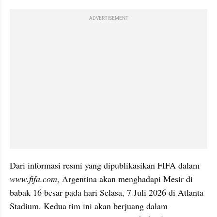
ADVERTISEMENT
Dari informasi resmi yang dipublikasikan FIFA dalam 
www.fifa.com
, Argentina akan menghadapi Mesir di 
babak 16 besar pada hari Selasa, 7 Juli 2026 di Atlanta 
Stadium. Kedua tim ini akan berjuang dalam 