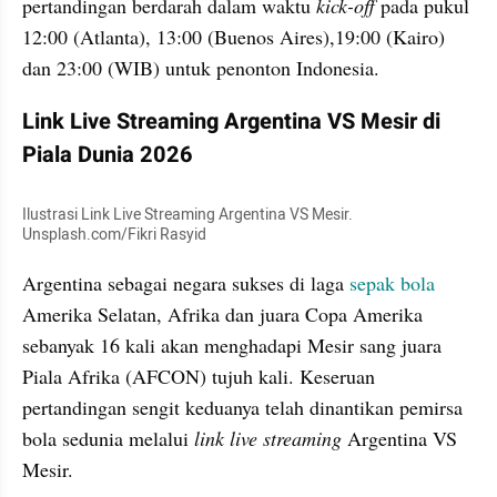
pertandingan berdarah dalam waktu 
kick-off 
pada pukul 
12:00 (Atlanta), 13:00 (Buenos Aires),19:00 (Kairo) 
dan 23:00 (WIB) untuk penonton Indonesia.
Link Live Streaming Argentina VS Mesir di 
Piala Dunia 2026
Ilustrasi Link Live Streaming Argentina VS Mesir. 
Unsplash.com/Fikri Rasyid
Argentina sebagai negara sukses di laga 
sepak bola 
Amerika Selatan, Afrika dan juara Copa Amerika 
sebanyak 16 kali akan menghadapi Mesir sang juara 
Piala Afrika (AFCON) tujuh kali. Keseruan 
pertandingan sengit keduanya telah dinantikan pemirsa 
bola sedunia melalui 
link live streaming 
Argentina VS 
Mesir.