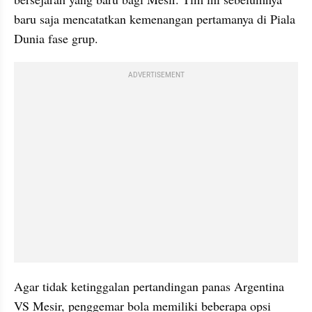
baru saja mencatatkan kemenangan pertamanya di Piala 
Dunia fase grup.
ADVERTISEMENT
Agar tidak ketinggalan pertandingan panas Argentina 
VS Mesir, penggemar bola memiliki beberapa opsi 