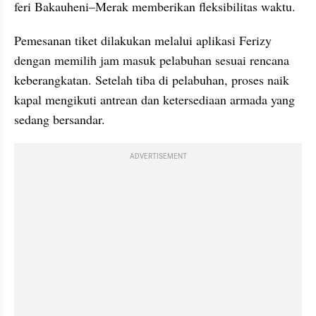
feri Bakauheni–Merak memberikan fleksibilitas waktu. 
Pemesanan tiket dilakukan melalui aplikasi Ferizy 
dengan memilih jam masuk pelabuhan sesuai rencana 
keberangkatan. Setelah tiba di pelabuhan, proses naik 
kapal mengikuti antrean dan ketersediaan armada yang 
sedang bersandar.
ADVERTISEMENT