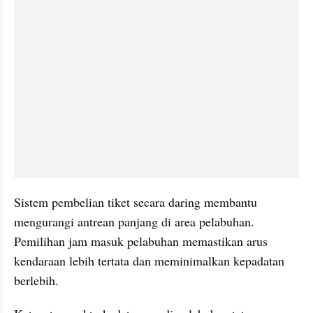
Sistem pembelian tiket secara daring membantu 
mengurangi antrean panjang di area pelabuhan. 
Pemilihan jam masuk pelabuhan memastikan arus 
kendaraan lebih tertata dan meminimalkan kepadatan 
berlebih. 