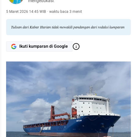
mengedukasi.
5 Maret 2026 14:45 WIB
·
waktu baca 3 menit
Tulisan dari Kabar Harian tidak mewakili pandangan dari redaksi kumparan
Ikuti kumparan di Google