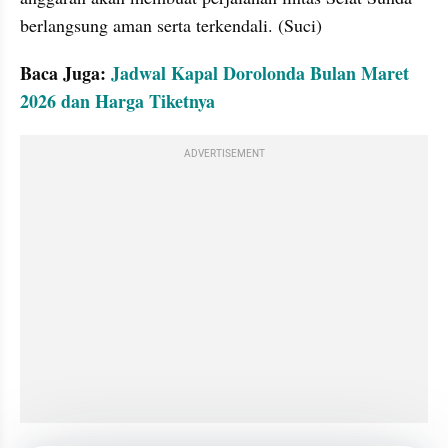
berlangsung aman serta terkendali. (Suci)
Baca Juga: 
Jadwal Kapal Dorolonda Bulan Maret 
2026 dan Harga Tiketnya
ADVERTISEMENT