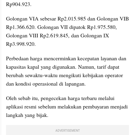
Rp904.923. 
Golongan VIA sebesar Rp2.015.985 dan Golongan VIB 
Rp1.366.620. Golongan VII dipatok Rp1.975.580, 
Golongan VIII Rp2.619.845, dan Golongan IX 
Rp3.998.920.
Perbedaan harga mencerminkan kecepatan layanan dan 
kapasitas kapal yang digunakan. Namun, tarif dapat 
berubah sewaktu-waktu mengikuti kebijakan operator 
dan kondisi operasional di lapangan. 
Oleh sebab itu, pengecekan harga terbaru melalui 
aplikasi resmi sebelum melakukan pembayaran menjadi 
langkah yang bijak.
ADVERTISEMENT