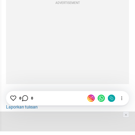
ADVERTISEMENT
tatatax2
Kapal
Pelayaran
Tiket
0
0
Laporkan tulisan
Tim Editor
Editor Section