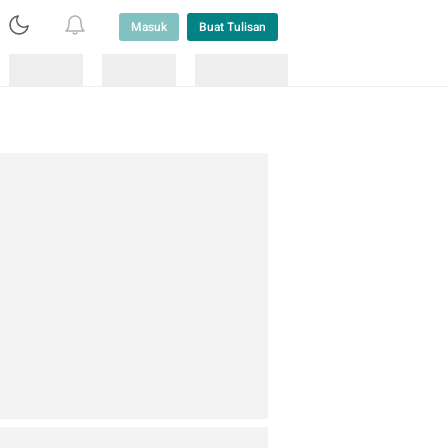
Masuk
Buat Tulisan
Loading
Loading
Lainnya