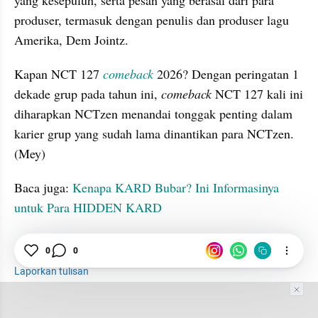
yang kesepuluh, serta pesan yang berasal dari para 
produser, termasuk dengan penulis dan produser lagu 
Amerika, Dem Jointz.
Kapan NCT 127 
comeback
 2026? Dengan peringatan 1 
dekade grup pada tahun ini, 
comeback
 NCT 127 kali ini 
diharapkan NCTzen menandai tonggak penting dalam 
karier grup yang sudah lama dinantikan para NCTzen. 
(Mey)
Baca juga: 
Kenapa KARD Bubar? Ini Informasinya 
untuk Para HIDDEN KARD
0
0
tatatax2
NCT 127
Agustus
Comeback
Laporkan tulisan
Tim Editor
Editor Section