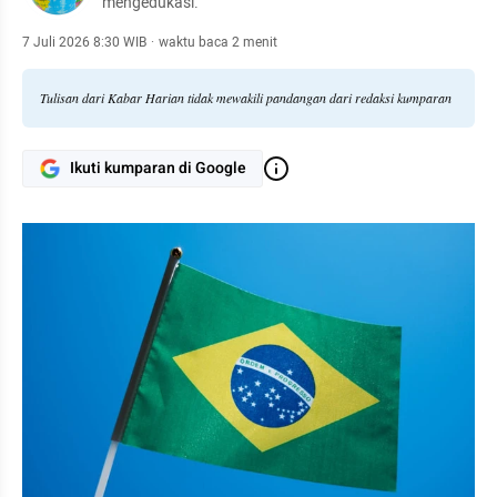
mengedukasi.
7 Juli 2026 8:30 WIB
·
waktu baca 2 menit
Tulisan dari Kabar Harian tidak mewakili pandangan dari redaksi kumparan
Ikuti kumparan di Google