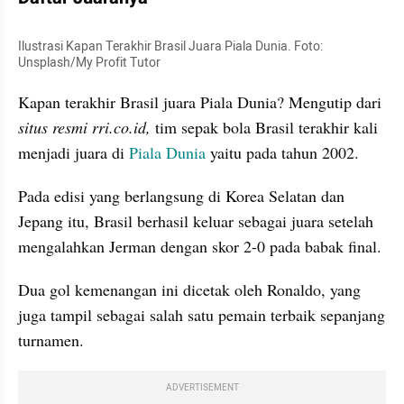
Ilustrasi Kapan Terakhir Brasil Juara Piala Dunia. Foto: 
Unsplash/My Profit Tutor
Kapan terakhir Brasil juara Piala Dunia? Mengutip dari 
situs resmi rri.co.id, 
tim sepak bola Brasil terakhir kali 
menjadi juara di 
Piala Dunia
 yaitu pada tahun 2002.
Pada edisi yang berlangsung di Korea Selatan dan 
Jepang itu, Brasil berhasil keluar sebagai juara setelah 
mengalahkan Jerman dengan skor 2-0 pada babak final.
Dua gol kemenangan ini dicetak oleh Ronaldo, yang 
juga tampil sebagai salah satu pemain terbaik sepanjang 
turnamen.
ADVERTISEMENT