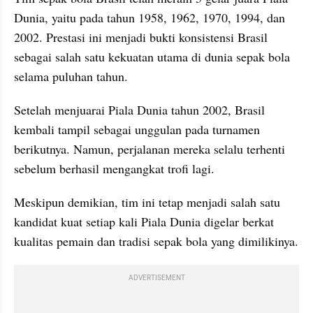
Dunia, yaitu pada tahun 1958, 1962, 1970, 1994, dan 
2002. Prestasi ini menjadi bukti konsistensi Brasil 
sebagai salah satu kekuatan utama di dunia sepak bola 
selama puluhan tahun.
Setelah menjuarai Piala Dunia tahun 2002, Brasil 
kembali tampil sebagai unggulan pada turnamen 
berikutnya. Namun, perjalanan mereka selalu terhenti 
sebelum berhasil mengangkat trofi lagi.
Meskipun demikian, tim ini tetap menjadi salah satu 
kandidat kuat setiap kali Piala Dunia digelar berkat 
kualitas pemain dan tradisi sepak bola yang dimilikinya.
ADVERTISEMENT