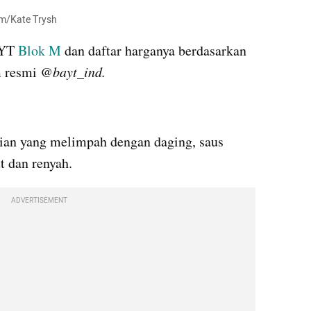
om/Kate Trysh
YT 
Blok M 
dan daftar harganya berdasarkan 
 resmi 
@bayt_ind.
Menu murtabah ini memiliki isian yang melimpah dengan daging, saus 
ut dan renyah.
ADVERTISEMENT