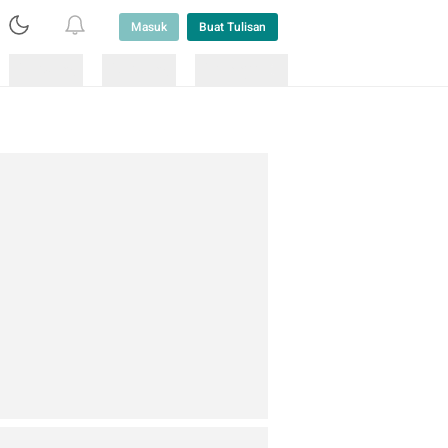
Masuk
Buat Tulisan
Loading
Loading
Lainnya