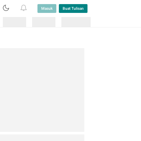
Masuk
Buat Tulisan
Loading
Loading
Lainnya