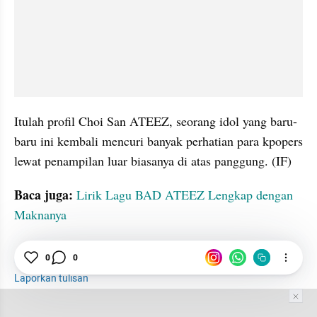
Itulah profil Choi San ATEEZ, seorang idol yang baru-
baru ini kembali mencuri banyak perhatian para kpopers 
lewat penampilan luar biasanya di atas panggung. (IF)
Baca juga:
Lirik Lagu BAD ATEEZ Lengkap dengan 
Maknanya
Profil
K-Pop
Vokalis
tatatax2
tatataxz
0
0
Laporkan tulisan
Tim Editor
Editor Section